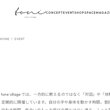
CONCEPT
EVENT
SHOP
SPACE
MAGAZ
HOME
/
EVENT
tone village では、一方的に教えるのではなく「対話」
定期的に開催しています。自分の手や身体を動かす時間。普
交わす時間。気合いの入った学びの場とは少し違う、ふっと