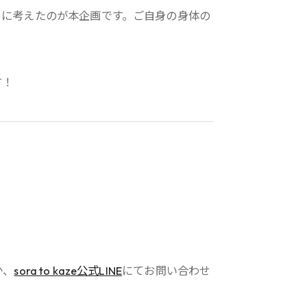
めに考えたのが本企画です。ご自身の身体の
す！
か、
sora to kaze公式LINE
にてお問い合わせ