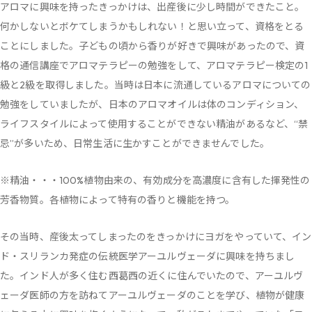
アロマに興味を持ったきっかけは、出産後に少し時間ができたこと。
何かしないとボケてしまうかもしれない！と思い立って、資格をとる
ことにしました。子どもの頃から香りが好きで興味があったので、資
格の通信講座でアロマテラピーの勉強をして、アロマテラピー検定の1
級と2級を取得しました。当時は日本に流通しているアロマについての
勉強をしていましたが、日本のアロマオイルは体のコンディション、
ライフスタイルによって使用することができない精油があるなど、“禁
忌”が多いため、日常生活に生かすことができませんでした。
※精油・・・100%植物由来の、有効成分を高濃度に含有した揮発性の
芳香物質。各植物によって特有の香りと機能を持つ。
その当時、産後太ってしまったのをきっかけにヨガをやっていて、イン
ド・スリランカ発症の伝統医学アーユルヴェーダに興味を持ちまし
た。インド人が多く住む西葛西の近くに住んでいたので、アーユルヴ
ェーダ医師の方を訪ねてアーユルヴェーダのことを学び、植物が健康